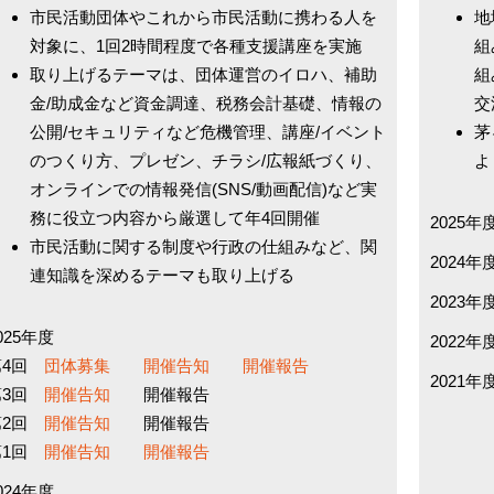
市民活動団体やこれから市民活動に携わる人を
地
対象に、1回2時間程度で各種支援講座を実施
組
取り上げるテーマは、団体運営のイロハ、補助
組
金/助成金など資金調達、税務会計基礎、情報の
交
公開/セキュリティなど危機管理、講座/イベント
茅
のつくり方、プレゼン、チラシ/広報紙づくり、
よ
オンラインでの情報発信(SNS/動画配信)など実
務に役立つ内容から厳選して年4回開催
2025
市民活動に関する制度や行政の仕組みなど、関
2024
連知識を深めるテーマも取り上げる
2023
025年度
2022
第4回
団体募集
開催告知
開催報告
2021
第3回
開催告知
開催報告
第2回
開催告知
開催報告
第1回
開催告知
開催報告
024年度