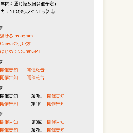
（年間を通じ複数回開催予定）
協力：NPO法人パソボラ湘南
度
回
魅せるInstagram
回
Canvaの使い方
回
はじめてのChatGPT
度
回
開催告知
開催報告
回
開催告知
開催報告
度
 開催告知 第3回
開催告知
回
開催告知
第1回
開催告知
度
回
開催告知
第3回
開催告知
回
開催告知
第2回
開催告知