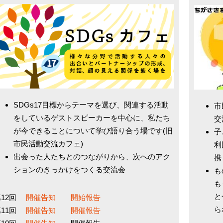
SDGs17目標からテーマを選び、関連する活動
市
をしているゲストスピーカーを中心に、私たち
交
が今できることについて学び語り合う場です(旧
子
市民活動交流カフェ)
利
出会った人たちとのつながりから、次へのアク
携
ションのきっかけをつくる交流会
も
も
と
第12回
開催告知
開始報告
ら
第11回
開催告知
開催報告