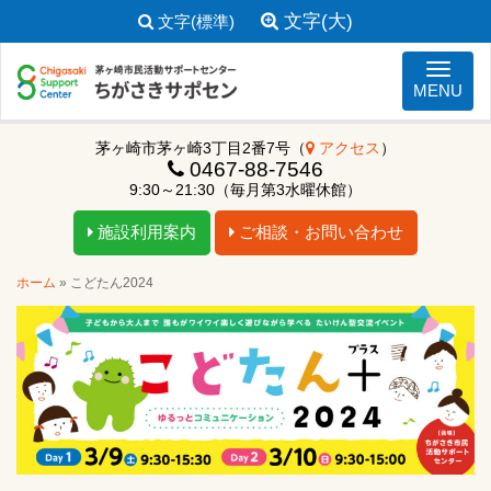
文字(大)
文字(標準)
ナビゲ
MENU
茅ヶ崎市茅ヶ崎3丁目2番7号（
アクセス
）
0467-88-7546
9:30～21:30（毎月第3水曜休館）
施設利用案内
ご相談・お問い合わせ
ホーム
»
こどたん2024