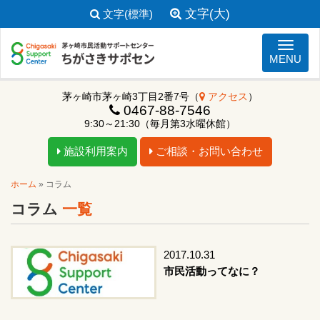
文字(大)
文字(標準)
ナビゲ
MENU
茅ヶ崎市茅ヶ崎3丁目2番7号（
アクセス
）
0467-88-7546
9:30～21:30（毎月第3水曜休館）
施設利用案内
ご相談・お問い合わせ
ホーム
»
コラム
コラム
一覧
2017.10.31
市民活動ってなに？