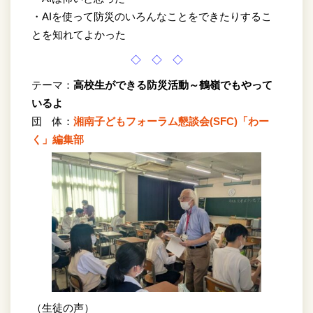
・AIを使って防災のいろんなことをできたりするこ
とを知れてよかった
◇ ◇ ◇
テーマ：
高校生ができる防災活動～鶴嶺でもやって
いるよ
団 体：
湘南子どもフォーラム懇談会(SFC)「わー
く」編集部
（生徒の声）