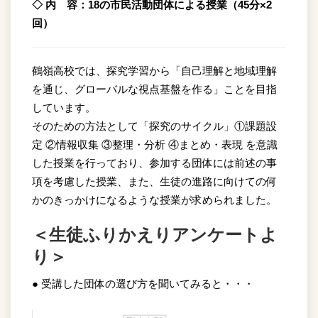
◇ 内 容
：18の市民活動団体による授業（45分×2
回）
鶴嶺高校では、探究学習から「自己理解と地域理解
を通じ、グローバルな視点基盤を作る」ことを目指
しています。
そのための方法として「探究のサイクル」①課題設
定 ②情報収集 ③整理・分析 ④まとめ・表現 を意識
した授業を行っており、参加する団体には前述の事
項を考慮した授業、また、生徒の進路に向けての何
かのきっかけになるような授業が求められました。
＜生徒ふりかえりアンケートよ
り＞
● 受講した団体の選び方を聞いてみると・・・