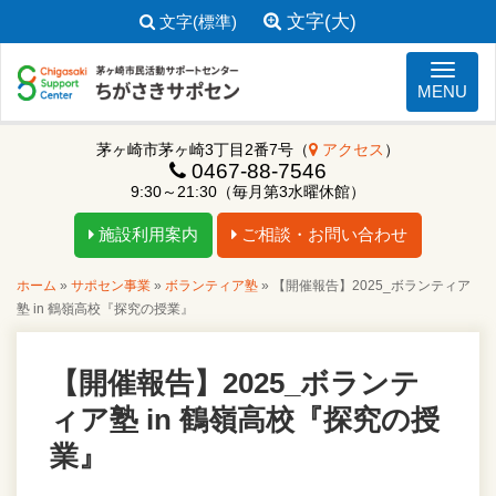
文字(大)
文字(標準)
ナビゲ
MENU
茅ヶ崎市茅ヶ崎3丁目2番7号（
アクセス
）
0467-88-7546
9:30～21:30（毎月第3水曜休館）
施設利用案内
ご相談・お問い合わせ
ホーム
»
サポセン事業
»
ボランティア塾
»
【開催報告】2025_ボランティア
塾 in 鶴嶺高校『探究の授業』
【開催報告】2025_ボランテ
ィア塾 in 鶴嶺高校『探究の授
業』