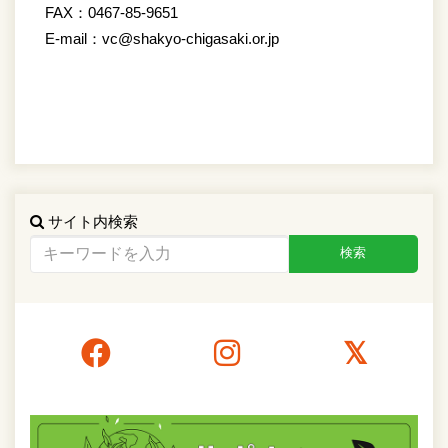
FAX：0467-85-9651
E-mail：vc@shakyo-chigasaki.or.jp
サイト内検索