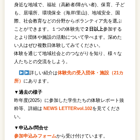
身近な地域で、福祉（高齢者/障がい者)、保育、子ど
も、居場所、環境保全（海岸/里山)、地域安全、国
際、社会教育などの分野からボランティア先を選ぶ
ことができます。１つの体験先で
２日以上
参加する
とより団体や施設の活動について学べます。深めた
い人はぜひ複数日体験してみてください。
体験を通じて地域社会とのつながりを知り、様々な
人たちとの交流をしよう。
詳しい紹介は
体験先の受入団体・施設（21カ
所）
にあります。
▼過去の様子
昨年度(2025）に参加した学生たちの体験レポート抜
粋等、詳細は
NEWS LETTERvol.102
を見てくださ
い。
▼申込み/問合せ
参加申込みフォーム
から受け付けています。