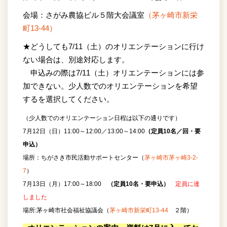
会場：さがみ農協ビル５階大会議室
（茅ヶ崎市新栄
町13-44）
★どうしても7/11（土）のオリエンテーションに行け
ない場合は、別途対応します。
申込みの際は7/11（土）オリエンテーションには参
加できない。少人数でのオリエンテーションを希望
するを選択してください。
（少人数でのオリエンテーション日程は以下の通りです）
7月12日（日）11:00～12:00／13:00～14:00
（定員10
名／回・要
申込）
場所：ちがさき市民活動サポートセンター（
茅ヶ崎市茅ヶ崎3-2-
7
）
7月13日（月）17:00～18:00
（定員10
名・要申込）
定員に達
しました
場所:茅ヶ崎市社会福祉協議会（
茅ヶ崎市新栄町13-44
２階）