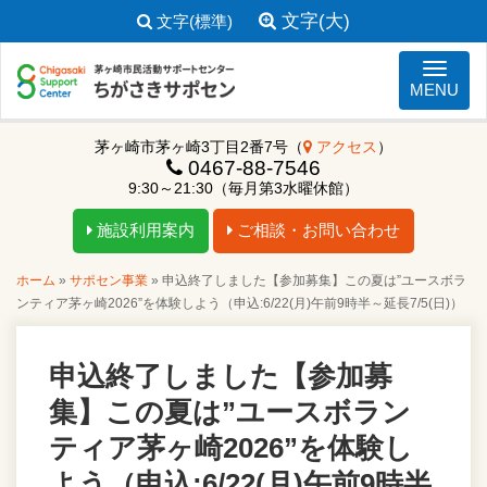
文字(大)
文字(標準)
ナビゲ
MENU
茅ヶ崎市茅ヶ崎3丁目2番7号（
アクセス
）
0467-88-7546
9:30～21:30（毎月第3水曜休館）
施設利用案内
ご相談・お問い合わせ
ホーム
»
サポセン事業
»
申込終了しました【参加募集】この夏は”ユースボラ
ンティア茅ヶ崎2026”を体験しよう（申込:6/22(月)午前9時半～延長7/5(日)）
申込終了しました【参加募
集】この夏は”ユースボラン
ティア茅ヶ崎2026”を体験し
よう（申込:6/22(月)午前9時半