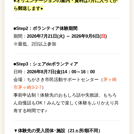
●オリエンテーションの案内・資料は7月に入ってか
ら郵送します●
■Step2：ボランティア体験期間
期間：
2026年7月21日(火) ～ 2026年9月6日(
日
)
※最低、2日以上参加
■Step3：シェアdeボランティア
日時：
2026年8月7日(金)14：00～16：00
会場：ちがさき市民活動サポートセンター（
茅ヶ崎
市茅ヶ崎3-2-7
）
事前申込制！体験先のおもしろ話や失敗談、もちろ
ん自慢話もOK！みんなで楽しく体験をふりかえり共
有する時間です♪
▼体験先の受入団体･施設（21ヵ所/順不同）