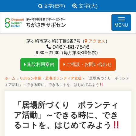
文字(大)
文字(標準)
ナビゲ
MENU
茅ヶ崎市茅ヶ崎3丁目2番7号（
アクセス
）
0467-88-7546
9:30～21:30（毎月第3水曜休館）
施設利用案内
ご相談・お問い合わせ
ホーム
»
サポセン事業
»
若者ボランティア支援
»
「居場所づくり ボランテ
ィア活動」～できる時に、できるコトを、はじめてみよう
「居場所づくり ボランティ
ア活動」～できる時に、でき
るコトを、はじめてみよう