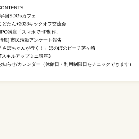
ONTENTS
第4回SDGsカフェ
こどたん+2023キックオフ交流会
NPO講座「スマホでHP制作」
[特集] 市民活動アンケート報告
「さぽちゃんが行く！」ほのぼのビーチ茅ヶ崎
ITスキルアップミニ講座3
お知らせ/カレンダー（休館日・利用制限日をチェックできます）