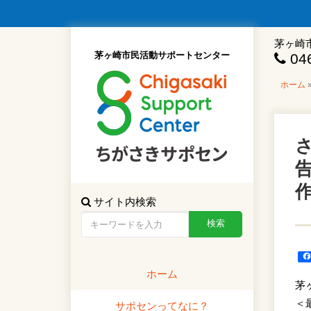
茅ヶ崎
茅ヶ崎市民活動サポートセンター
046
ホーム
さ
告
サイト内検索
ホーム
茅
＜
サポセンってなに？