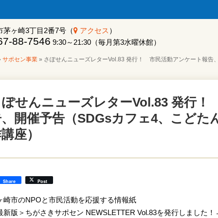
市茅ヶ崎3丁目2番7号（
アクセス
）
7-88-7546
9:30～21:30（毎月第3水曜休館）
»
サポセン事業
»
さぽせんニューズレターVol.83 発行！ 市民活動アンケート報告、
ぽせんニューズレターVol.83 発行
、開催予告（SDGsカフェ4、こどたん
作講座）
Share
Post
ヶ崎市のNPOと市民活動を応援する情報紙
最新版＞ちがさきサポセン NEWSLETTER Vol.83を発行しました