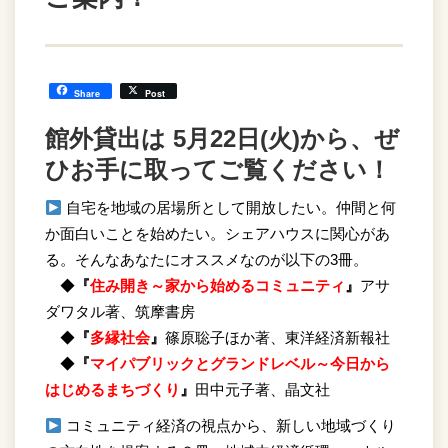
Share
Post
館外貸出は 5月22日(火)から、ぜ
ひお手に取ってご覧ください！
自宅を地域の居場所として開放したい。仲間と何
か面白いことを始めたい。シェアハウスに関心があ
る。そんなあなたにオススメなのが以下の3冊。
◆
『
住み開き～家から始めるコミュニティ
』
アサ
ダワタル著、筑摩書房
◆
『
多縁社会
』
篠原聡子ほか著、東洋経済新報社
◆
『
マイパブリックとグランドレベル～今日から
はじめるまちづくり
』
田中元子著、晶文社
コミュニティ経済の視点から、新しい地域づくり