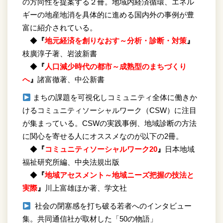
の方向性を提案する２冊。地域内経済循環、エネル
ギーの地産地消を具体的に進める国内外の事例が豊
富に紹介されている。
◆
『
地元経済を創りなおす～分析・診断・対策
』
枝廣淳子著、岩波新書
◆
『
人口減少時代の都市～成熟型のまちづくり
へ
』
諸富徹著、中公新書
まちの課題を可視化しコミュニティ全体に働きか
けるコミュニティソーシャルワーク（CSW）に注目
が集まっている。CSWの実践事例、地域診断の方法
に関心を寄せる人にオススメなのが以下の2冊。
◆
『
コミュニティソーシャルワーク20
』
日本地域
福祉研究所編、中央法規出版
◆
『
地域アセスメント～地域ニーズ把握の技法と
実際
』
川上富雄ほか著、学文社
社会の閉塞感を打ち破る若者へのインタビュー
集。共同通信社が取材した「50の物語」