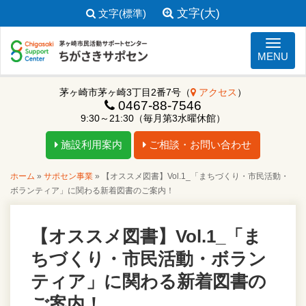
文字(大)
文字(標準)
ナビゲ
MENU
茅ヶ崎市茅ヶ崎3丁目2番7号（
アクセス
）
0467-88-7546
9:30～21:30（毎月第3水曜休館）
施設利用案内
ご相談・お問い合わせ
ホーム
»
サポセン事業
»
【オススメ図書】Vol.1_「まちづくり・市民活動・
ボランティア」に関わる新着図書のご案内！
【オススメ図書】Vol.1_「ま
ちづくり・市民活動・ボラン
ティア」に関わる新着図書の
ご案内！