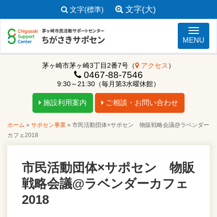
文字(大)
文字(標準)
ナビゲ
MENU
茅ヶ崎市茅ヶ崎3丁目2番7号（
アクセス
）
0467-88-7546
9:30～21:30（毎月第3水曜休館）
施設利用案内
ご相談・お問い合わせ
ホーム
»
サポセン事業
»
市民活動団体×サポセン 物販戦略会議@ラベンダー
カフェ2018
市民活動団体×サポセン 物販
戦略会議@ラベンダーカフェ
2018