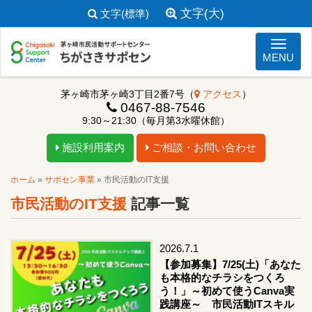
文字(大)
文字(標準)
ナビゲ
MENU
茅ヶ崎市茅ヶ崎3丁目2番7号（
アクセス
）
0467-88-7546
9:30～21:30（毎月第3水曜休館）
施設利用案内
ご相談・お問い合わせ
ホーム
»
サポセン事業
»
市民活動のIT支援
市民活動のIT支援
記事一覧
2026.7.1
【参加募集】7/25(土)「あなた
も本格的なチラシをつくろ
う！」～初めて使うCanva実
践講座～ 市民活動ITスキル