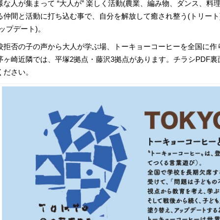
様な人が集まって “大人が” 楽しく活動(農業、編み物、ダンス、
る仲間と活動に打ち込む事で、自分を解放して癒され整う(トリート
アップデート)。
校拒否の子の声から大人が学ぶ場、トーキョーコーヒーを全国に作
茅ヶ崎近隣では、平塚2拠点・藤沢3拠点があります。チラシPDF
ください。