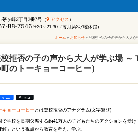
市茅ヶ崎3丁目2番7号（
アクセス
）
7-88-7546
9:30～21:30（毎月第3水曜休館）
ホーム
»
お知らせ
»
登校拒否の子の声から大人が学ぶ
校拒否の子の声から大人が学ぶ場 ～ TO
の町のトーキョーコーヒー）
Share
Post
ーキョーコーヒー
とは登校拒否のアナグラム(文字遊び)
国で学校を長期欠席する約41万人の子どもたちのアクションを受
理解」という視点から教育を考え、学ぶ。