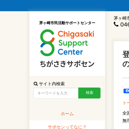
茅ヶ崎
茅ヶ崎市民活動サポートセンター
046
登
サイト内検索
ト
全
ホーム
無
サポセンってなに？