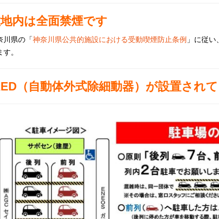
敷地内は全面禁煙です
奈川県の「
神奈川県公共的施設における受動喫煙防止条例
」に従い
ます。
AED（自動体外式除細動器）が設置され