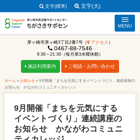
文字(大)
文字(標準)
ナビゲ
MENU
茅ヶ崎市茅ヶ崎3丁目2番7号（
アクセス
）
0467-88-7546
9:30～21:30（毎月第3水曜休館）
施設利用案内
ご相談・お問い合わせ
ホーム
»
お知らせ
»
9月開催「まちを元気にするイベントづくり」連続講座の
お知らせ かながわコミュニティカレッジ
9月開催「まちを元気にする
イベントづくり」連続講座の
お知らせ かながわコミュニ
ティカレッジ