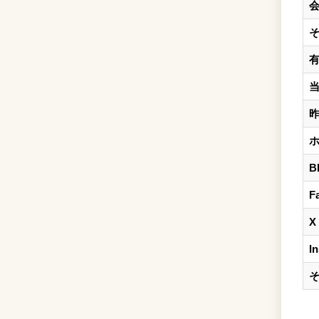
B
F
X
I