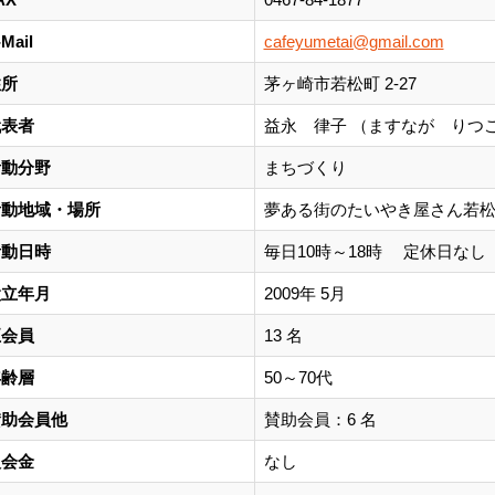
-Mail
cafeyumetai@gmail.com
住所
茅ヶ崎市若松町 2-27
代表者
益永 律子 （ますなが りつ
活動分野
まちづくり
活動地域・場所
夢ある街のたいやき屋さん若
活動日時
毎日10時～18時 定休日な
設立年月
2009年 5月
正会員
13 名
年齢層
50～70代
賛助会員他
賛助会員：6 名
入会金
なし