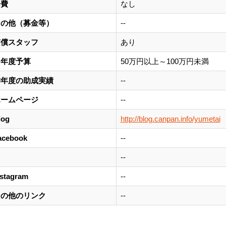
会費
なし
その他（募金等）
--
有償スタッフ
あり
当年度予算
50万円以上～100万円未満
昨年度の助成実績
--
ホームページ
--
log
http://blog.canpan.info/yumetai
acebook
--
--
nstagram
--
その他のリンク
--