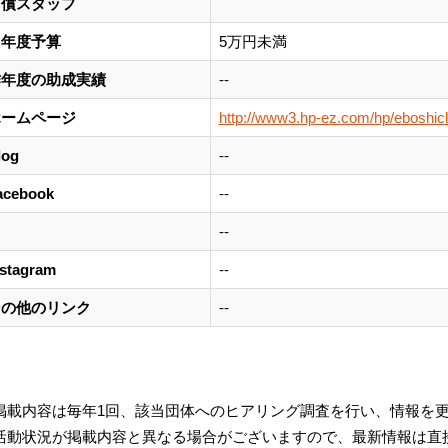
有償スタッフ
当年度予算
5万円未満
昨年度の助成実績
--
ホームページ
http://www3.hp-ez.com/hp/eboshic
log
--
acebook
--
--
nstagram
--
その他のリンク
--
掲載内容は毎年1回、該当団体へのヒアリング調査を行い、情報を
活動状況が掲載内容と異なる場合がございますので、最新情報は直