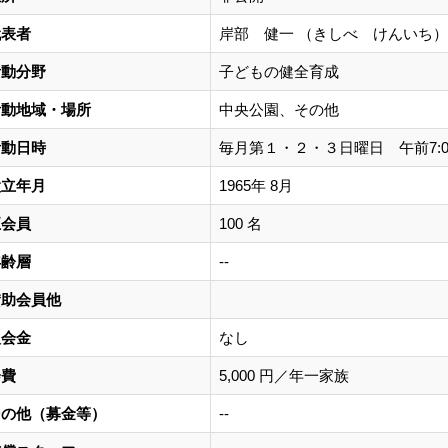
代表者
岸部 健一 （きしべ けんいち）
活動分野
子どもの健全育成
活動地域・場所
中央公園、その他
活動日時
毎月第１・２・３日曜日 午前7:0
設立年月
1965年 8月
正会員
100 名
年齢層
--
賛助会員他
入会金
なし
会費
5,000 円／年一家族
その他（募金等）
--