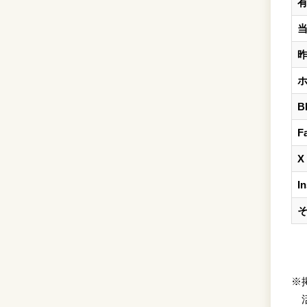
B
F
X
I
※