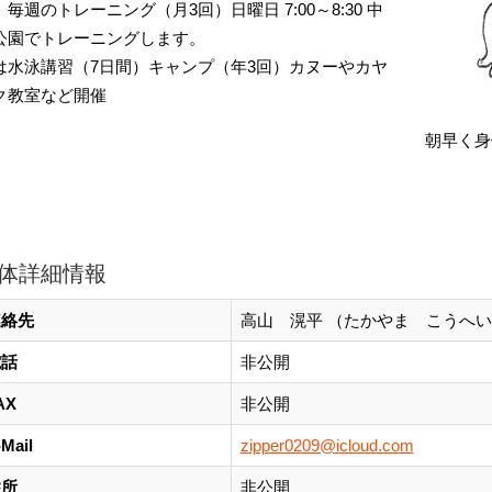
。毎週のトレーニング（月3回）日曜日 7:00～8:30 中
公園でトレーニングします。
は水泳講習（7日間）キャンプ（年3回）カヌーやカヤ
ク教室など開催
朝早く身
体詳細情報
連絡先
高山 滉平 （たかやま こうへ
電話
非公開
AX
非公開
-Mail
zipper0209@icloud.com
住所
非公開