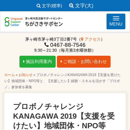
文字(大)
文字(標準)
ナビゲ
MENU
茅ヶ崎市茅ヶ崎3丁目2番7号（
アクセス
）
0467-88-7546
9:30～21:30（毎月第3水曜休館）
施設利用案内
ご相談・お問い合わせ
ホーム
»
お知らせ
»
プロボノチャレンジKANAGAWA 2019【支援を受けた
い】地域団体・NPO等と、【支援したい】経験・スキルを活かす「プロボ
ノ」参加者を募集
プロボノチャレンジ
KANAGAWA 2019【支援を受
けたい】地域団体・NPO等