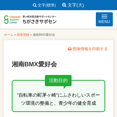
文字(大)
文字(標準)
ナビゲ
MENU
ホーム
»
団体登録
»
湘南BMX愛好会
団体情報を印刷する
湘南BMX愛好会
活動目的
”自転車の町茅ヶ崎”にふさわしいスポー
ツ環境の整備と、青少年の健全育成