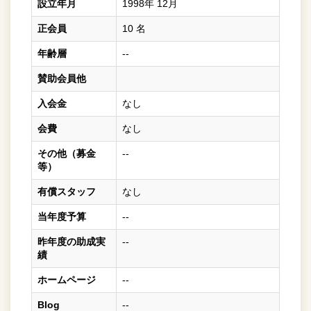
設立年月
1998年 12月
正会員
10 名
年齢層
--
賛助会員他
入会金
なし
会費
なし
その他（募金
--
等）
有償スタッフ
なし
当年度予算
--
昨年度の助成実
--
績
ホームページ
--
Blog
--